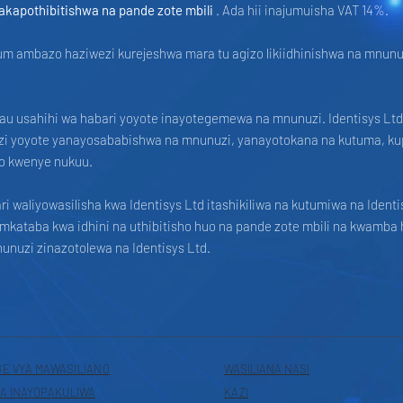
takapothibitishwa na pande zote mbili
. Ada hii inajumuisha VAT 14%.
um ambazo haziwezi kurejeshwa mara tu agizo likiidhinishwa na mnunu
 au usahihi wa habari yoyote inayotegemewa na mnunuzi. Identisys Ltd
izi yoyote yanayosababishwa na mnunuzi, yanayotokana na kutuma, k
iyo kwenye nukuu.
 waliyowasilisha kwa Identisys Ltd itashikiliwa na kutumiwa na Ident
kataba kwa idhini na uthibitisho huo na pande zote mbili na kwamba 
nuzi zinazotolewa na Identisys Ltd.​
GE VYA MAWASILIANO
WASILIANA NASI
A INAYOPAKULIWA
KAZI