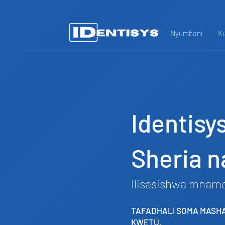
Nyumbani
Ku
Identisys
Sheria n
Ilisasishwa mnam
TAFADHALI SOMA MASHA
KWETU.