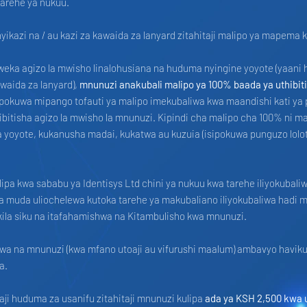
 tarehe ya nukuu.
yikazi na / au kazi za kawaida za lanyard zitahitaji malipo ya mapema
eka agizo la mwisho linalohusiana na huduma nyingine yoyote (yaani h
awaida za lanyard),
mnunuzi anakubali malipo ya 100% baada ya uthibit
ipokuwa mipango tofauti ya malipo imekubaliwa kwa maandishi kati ya 
bitisha agizo la mwisho la mnunuzi. Kipindi cha malipo cha 100% ni 
a yoyote, kukanusha madai, kukatwa au kuzuia (isipokuwa punguzo lolo
pa kwa sababu ya Identisys Ltd chini ya nukuu kwa tarehe iliyokubaliwa
 ya muda uliochelewa kutoka tarehe ya makubaliano iliyokubaliwa hadi 
 kila siku na itafahamishwa na Kitambulisho kwa mnunuzi.
lewa na mnunuzi (kwa mfano utoaji au vifurushi maalum) ambavyo havi
da.
i huduma za usanifu zitahitaji mnunuzi kulipa
ada ya KSH 2,500 kwa 