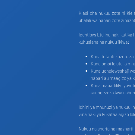
Kiasi cha nukuu zote ni kie
uhalali wa habari zote zinazo
Identisys Ltd ina haki katik
kuhusiana na nukuu ikiwa:
Kuna tofauti zozote z
Kuna ombi lolote la mn
Kuna ucheleweshaji wo
habari au maagizo ya k
Kuna mabadiliko yoyote
kuongezeka kwa ushuru,
Idhini ya mnunuzi ya nukuu i
vina haki ya kukataa agizo lo
Nukuu na sheria na masharti h