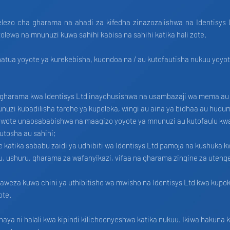
lelezo cha gharama na ahadi za kifedha zinazozalishwa na Identisys
tolewa na mnunuzi kuwa sahihi kabisa na sahihi katika hali zote.
a hatua yoyote ya kurekebisha, kuondoa na / au kutofautisha nukuu yoyo
a gharama kwa Identisys Ltd inayohusishwa na usambazaji wa mema a
unuzi kubadilisha tarehe ya kupeleka, wingi au aina ya bidhaa au hudu
wote unaosababishwa na maagizo yoyote ya mnunuzi au kutofaulu kwa
utosha au sahihi;
 katika sababu zaidi ya udhibiti wa Identisys Ltd pamoja na kushuka k
 ushuru, gharama za wafanyikazi, vifaa na gharama zingine za utenge
naweza kuwa chini ya uthibitisho wa mwisho na Identisys Ltd kwa kupok
lote.
aya ni halali kwa kipindi kilichoonyeshwa katika nukuu. Ikiwa hakuna k