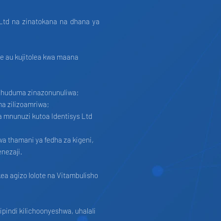
 Ltd na zinatokana na dhana ya
te au kujitolea kwa maana
u huduma zinazonunuliwa;
ma zilizoamriwa;
 mnunuzi kutoa Identisys Ltd
wa thamani ya fedha za kigeni,
nezaji.
ea agizo lolote na Vitambulisho
ipindi kilichoonyeshwa, uhalali