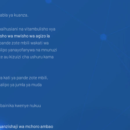
 kabla ya kuanza.
aihusiani na vitambulisho vya
isho wa mwisho wa agizo la
pande zote mbili wakati wa
malipo yanayofanywa na mnunuzi
te au kizuizi cha ushuru kama
 kati ya pande zote mbili,
malipo ya jumla ya muda
kubainika kwenye nukuu
uanzishaji wa mchoro ambao