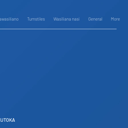
awasiliano
Turnstiles
Wasiliana nasi
General
More
KUTOKA