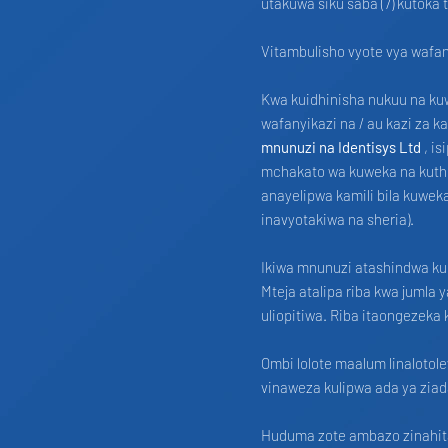
utakuwa siku saba (7) kutoka
Vitambulisho vyote vya wafan
Kwa kuidhinisha nukuu na kuw
wafanyikazi na / au kazi za k
mnunuzi na Identisys Ltd
, is
mchakato wa kuweka na kuthi
anayelipwa kamili bila kuwek
inavyotakiwa na sheria).
Ikiwa mnunuzi atashindwa kuli
Mteja atalipa riba kwa jumla
uliopitiwa. Riba itaongezeka
Ombi lolote maalum linaloto
vinaweza kulipwa ada ya zia
Huduma zote ambazo zinahitaj