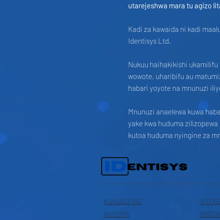
utarejeshwa mara tu agizo li
Kadi za kawaida ni kadi maal
Identisys Ltd.
Nukuu haihakikishi ukamilifu
wowote, uharibifu au matum
habari yoyote na mnunuzi il
Mnunuzi anaelewa kuwa habari
yake kwa huduma zilizopewa m
kutoa huduma nyingine za mnu
KUHUSU SISI
VITEN
HUDUMA
BROSH