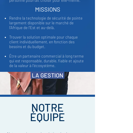
personne pourrait choisir pour elle-même.
MISSIONS
Rendre la technologie de sécurité de pointe
largement disponible sur le marché de
l'Afrique de l'Est et au-delà.
Trouver la solution optimale pour chaque
client individuellement, en fonction des
besoins et du budget.
Être un partenaire commercial à long terme
qui est responsable, durable, fiable et ajoute
de la valeur à l'écosystème.
LA GESTION
NOTRE
ÉQUIPE